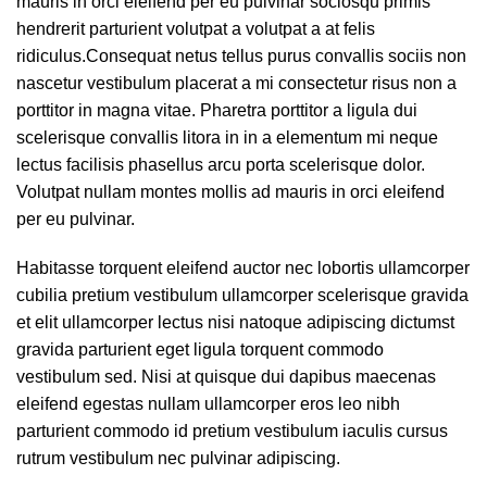
mauris in orci eleifend per eu pulvinar sociosqu primis
hendrerit parturient volutpat a volutpat a at felis
ridiculus.Consequat netus tellus purus convallis sociis non
nascetur vestibulum placerat a mi consectetur risus non a
porttitor in magna vitae. Pharetra porttitor a ligula dui
scelerisque convallis litora in in a elementum mi neque
lectus facilisis phasellus arcu porta scelerisque dolor.
Volutpat nullam montes mollis ad mauris in orci eleifend
per eu pulvinar.
Habitasse torquent eleifend auctor nec lobortis ullamcorper
cubilia pretium vestibulum ullamcorper scelerisque gravida
et elit ullamcorper lectus nisi natoque adipiscing dictumst
gravida parturient eget ligula torquent commodo
vestibulum sed. Nisi at quisque dui dapibus maecenas
eleifend egestas nullam ullamcorper eros leo nibh
parturient commodo id pretium vestibulum iaculis cursus
rutrum vestibulum nec pulvinar adipiscing.