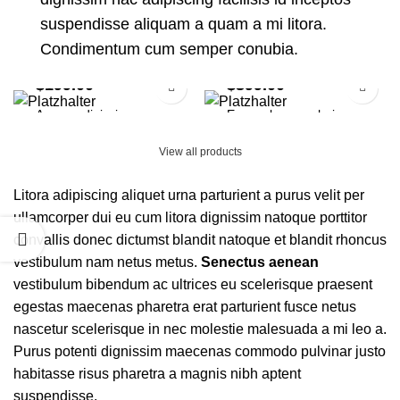
suspendisse aliquam a quam a mi litora.
Condimentum cum semper conubia.
$
199.00
$
399.00
Augue adipiscing
Eames lounge chair
euismod
Furniture
View all products
Furniture
Litora adipiscing aliquet urna parturient a purus velit per
ullamcorper dui eu cum litora dignissim natoque porttitor
convallis donec dictumst blandit natoque et blandit rhoncus
vestibulum nam netus metus.
Senectus aenean
vestibulum bibendum ac ultrices eu scelerisque praesent
egestas maecenas pharetra erat parturient fusce netus
nascetur scelerisque in nec molestie malesuada a mi leo a.
Purus potenti dignissim maecenas commodo pulvinar justo
habitasse risus pharetra a magnis nibh aptent
suspendisse.