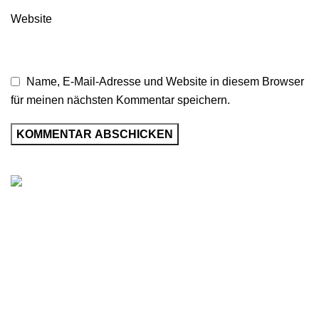
Website
Name, E-Mail-Adresse und Website in diesem Browser
für meinen nächsten Kommentar speichern.
Condimentum adipiscing vel neque dis nam parturient orci
at scelerisque neque dis nam parturient.
451 Wall Street, UK, London
Phone: (064) 332-1233
Fax: (099) 453-1357