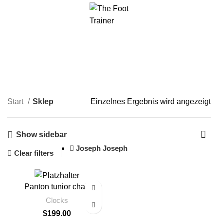
Menu
Sklep
Categories
Start
Sklep
Einzelnes Ergebnis wird angezeigt
Show sidebar
Joseph Joseph
Clear filters
Panton tunior chair
Clocks
$
199.00