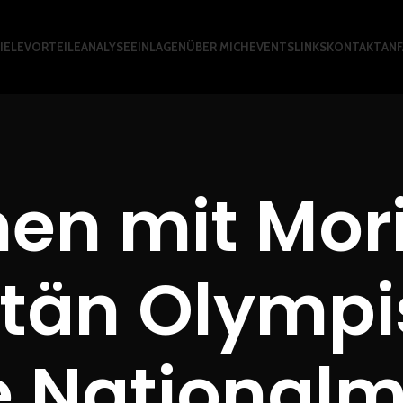
ELE
VORTEILE
ANALYSE
EINLAGEN
ÜBER MICH
EVENTS
LINKS
KONTAKT
AN
n mit Morit
tän Olymp
 National