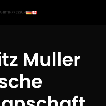
FAHRT
IMPRESSUM
z Muller
ische
manschaft