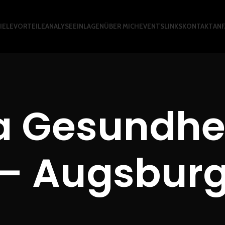
ELE
VORTEILE
ANALYSE
EINLAGEN
ÜBER MICH
EVENTS
LINKS
KONTAKT
AN
a Gesundh
– Augsbur